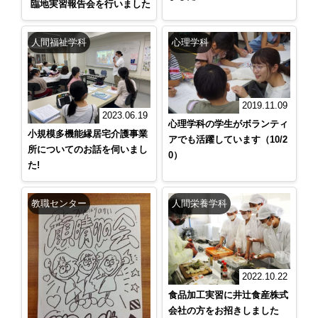
臨地実習報告会を行いました
人間福祉学科
心理学科
2019.11.09
2023.06.19
心理学科の学生がボランティ
小規模多機能縁居宅介護事業
アでも活躍しています（10/2
所についてのお話を伺いまし
0）
た!
教職センター
人間栄養学科
2022.10.22
食品加工実習に井辻食産株式
会社の方をお招きしました