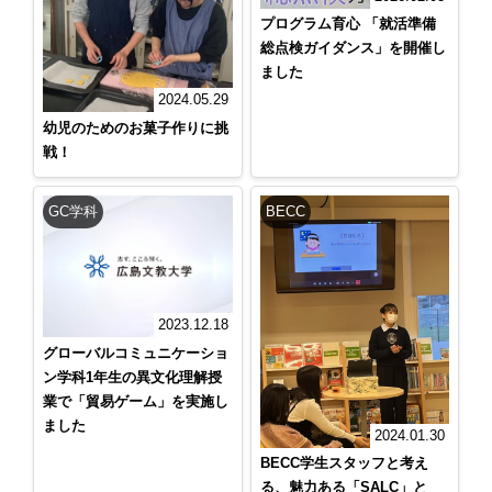
プログラム育心 「就活準備
総点検ガイダンス」を開催し
ました
2024.05.29
幼児のためのお菓子作りに挑
戦！
GC学科
BECC
2023.12.18
グローバルコミュニケーショ
ン学科1年生の異文化理解授
業で「貿易ゲーム」を実施し
ました
2024.01.30
BECC学生スタッフと考え
る、魅力ある「SALC」と