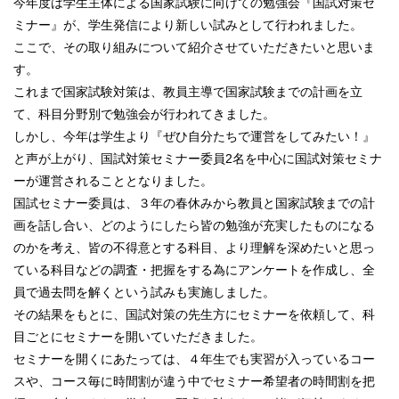
今年度は学生主体による国家試験に向けての勉強会『国試対策セ
ミナー』が、学生発信により新しい試みとして行われました。
ここで、その取り組みについて紹介させていただきたいと思いま
す。
これまで国家試験対策は、教員主導で国家試験までの計画を立
て、科目分野別で勉強会が行われてきました。
しかし、今年は学生より『ぜひ自分たちで運営をしてみたい！』
と声が上がり、国試対策セミナー委員2名を中心に国試対策セミナ
ーが運営されることとなりました。
国試セミナー委員は、３年の春休みから教員と国家試験までの計
画を話し合い、
どのようにしたら皆の勉強が充実したものになる
のかを考え、皆の不得意とする科目、より理解を深めたいと思っ
ている科目などの調査・把握をする為にアンケートを作成し、全
員で過去問を解くという試みも実施しました。
その結果をもとに、国試対策の先生方にセミナーを依頼して、科
目ごとにセミナーを開いていただきました。
セミナーを開くにあたっては、４年生でも実習が入っているコー
スや、コース毎に時間割が違う中でセミナー希望者の時間割を把