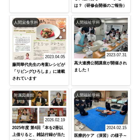
は？（研修会開催のご報告）
人間栄養学科
人間福祉学科
2023.07.31
2023.04.05
高大連携公開講座が開催され
藤岡華代先生の考案レシピが
ました！
「リビングひろしま」に連載
されています
附属図書館
人間福祉学科
2026.02.19
2025年度 第4回「本を2冊以
2024.02.15
上借りると、雑誌付録が当た
医療的ケア（演習）の様子～