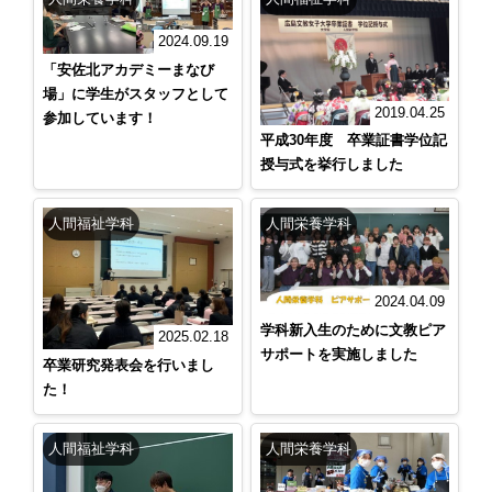
2024.09.19
「安佐北アカデミーまなび
場」に学生がスタッフとして
2019.04.25
参加しています！
平成30年度 卒業証書学位記
授与式を挙行しました
人間福祉学科
人間栄養学科
2024.04.09
学科新入生のために文教ピア
2025.02.18
サポートを実施しました
卒業研究発表会を行いまし
た！
人間福祉学科
人間栄養学科