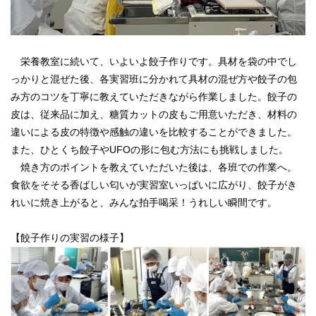
栄養教室に続いて、いよいよ餃子作りです。具材を袋の中でし
っかりと混ぜた後、各実習班に分かれて具材の混ぜ方や餃子の包
み方のコツを丁寧に教えていただきながら作業しました。餃子の
皮は、従来品に加え、糖質カットの皮もご用意いただき、材料の
違いによる皮の特徴や感触の違いを比較することができました。
また、ひとくち餃子やUFOの形に包む方法にも挑戦しました
。
焼き方のポイントを教えていただいた後は、各班での作業へ。
食欲をそそる香ばしい匂いが実習室いっぱいに広がり、餃子がき
れいに焼き上がると、みんな拍手喝采！うれしい瞬間です。
【餃子作りの実習の様子】