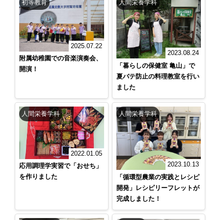
初等教育
人間栄養学科
2025.07.22
2023.08.24
附属幼稚園での音楽演奏会、
「暮らしの保健室 亀山」で
開演！
夏バテ防止の料理教室を行い
ました
人間栄養学科
人間栄養学科
2022.01.05
2023.10.13
応用調理学実習で「おせち」
を作りました
「循環型農業の実践とレシピ
開発」レシピリーフレットが
完成しました！