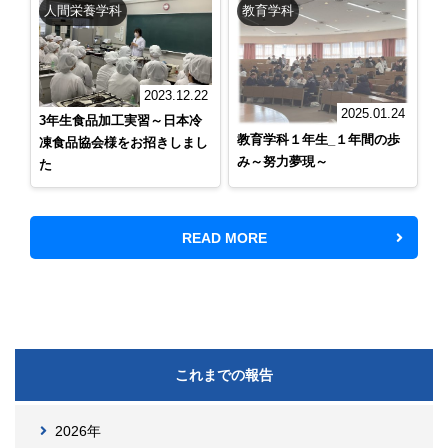
人間栄養学科
教育学科
2023.12.22
2025.01.24
3年生食品加工実習～日本冷
教育学科１年生_１年間の歩
凍食品協会様をお招きしまし
み～努力夢現～
た
READ MORE
これまでの報告
2026年