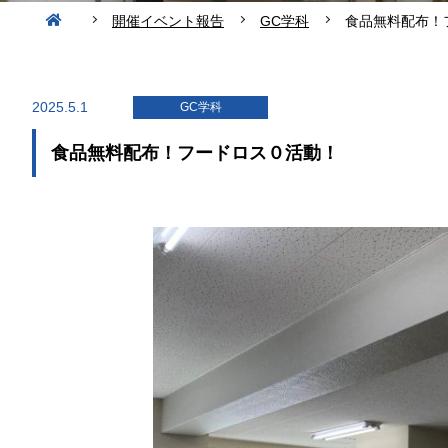
開催イベント報告
GC学科
食品無料配布！
2025.5.1
GC学科
食品無料配布！フードロス０活動！