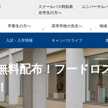
求
スクールバス時刻表
ユニバーサル
在学生の方へ
卒業生の方へ
高等学校の先生へ
地域
入試・入学情報
キャンパスライフ
無料配布！フードロ
！