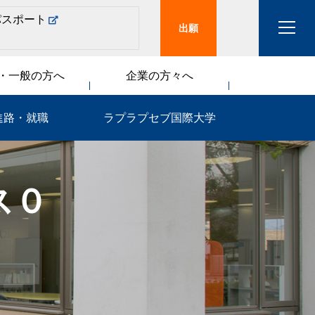
パスポート
出願
・一般の方へ
企業の方々へ
進路・就職
ラプラプセブ国際大学
ス０