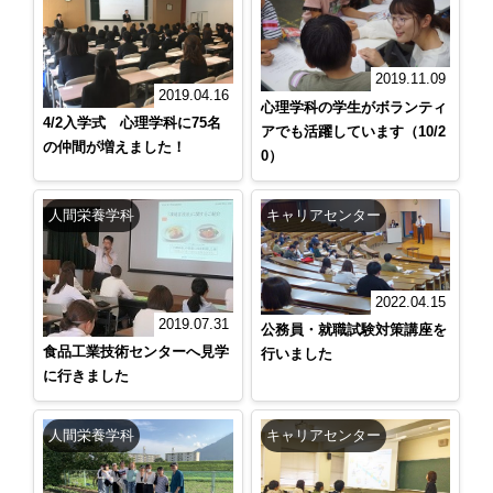
2019.11.09
2019.04.16
心理学科の学生がボランティ
4/2入学式 心理学科に75名
アでも活躍しています（10/2
の仲間が増えました！
0）
人間栄養学科
キャリアセンター
2022.04.15
2019.07.31
公務員・就職試験対策講座を
食品工業技術センターへ見学
行いました
に行きました
人間栄養学科
キャリアセンター