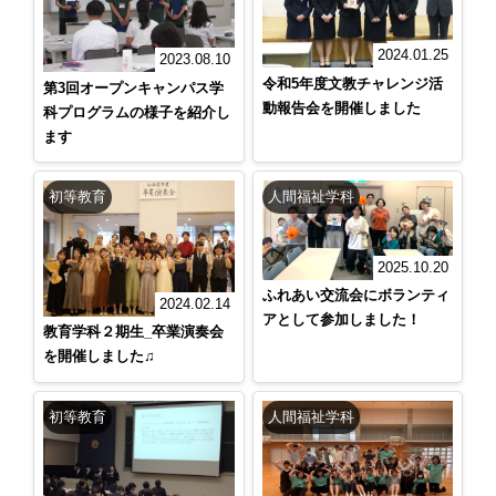
2024.01.25
2023.08.10
令和5年度文教チャレンジ活
第3回オープンキャンパス学
動報告会を開催しました
科プログラムの様子を紹介し
ます
初等教育
人間福祉学科
2025.10.20
ふれあい交流会にボランティ
2024.02.14
アとして参加しました！
教育学科２期生_卒業演奏会
を開催しました♫
初等教育
人間福祉学科