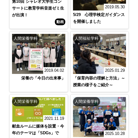
第10回 シャレオ大学生コン
2019.05.30
サートに教育学科音楽ゼミ生
5/29 心理学検定ガイダンス
が出演！
を開催しました
動画
人間栄養学科
人間福祉学科
2019.04.02
2025.01.29
栄養の「今日の出来事」
「保育内容の理解と方法」～
授業の様子をご紹介～
人間栄養学科
人間栄養学科
2021.11.19
献血ルームに媒体を設置・今
年のテーマは「SDGs」で
2025.10.28