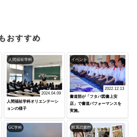
もおすすめ
人間福祉学科
イベント
2022.12.13
2024.04.09
書道部が「フタバ図書上安
人間福祉学科オリエンテーシ
店」で書道パフォーマンスを
ョンの様子
実施。
GC学科
附属図書館