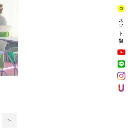
ネット出願
>