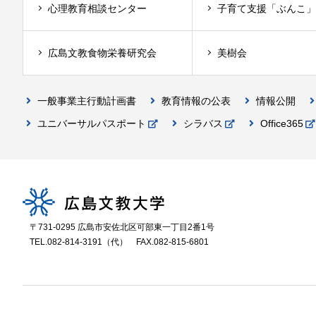
心理教育相談センター
子育て支援「ぶんこ」
広島文教食物栄養研究会
美樹会
一般事業主行動計画書
教育情報の公表
情報公開
ユニバーサルパスポート
シラバス
Office365
〒731-0295 広島市安佐北区可部東一丁目2番1号
TEL.082-814-3191（代）
FAX.082-815-6801