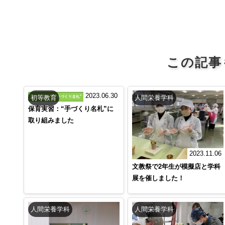
この記事
2023.06.30
初等教育
人間栄養学科
保育実習：“手づくり名札”に
取り組みました
2023.11.06
文教祭で2年生が模擬店と学科
展を催しました！
人間栄養学科
人間栄養学科