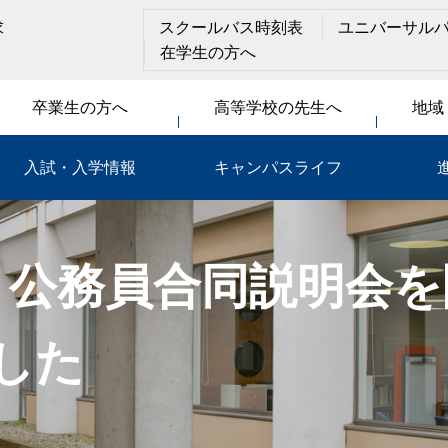
求
スクールバス時刻表
ユニバーサル
在学生の方へ
卒業生の方へ
高等学校の先生へ
地域
入試・入学情報
キャンパスライフ
22 公務員合同説明会
した