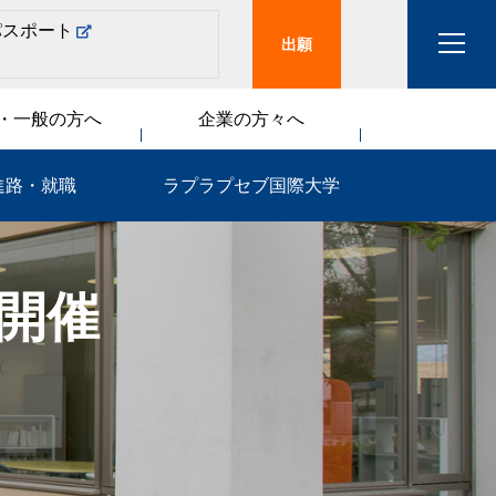
パスポート
出願
・一般の方へ
企業の方々へ
進路・就職
ラプラプセブ国際大学
を開催