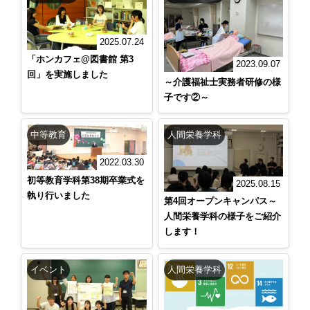
2025.07.24
「ホンカフェ@図書館 第3
2023.09.07
回」を実施しました
～介護福祉士実務者研修の様
子です②～
中等教育
人間栄養学科
2022.03.30
初等教育学科第38期卒業式を
2025.08.15
執り行いました
第4回オープンキャンパス～
人間栄養学科の様子をご紹介
します！
イベント
人間栄養学科