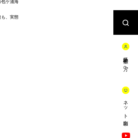
の包ケ浦海
後も、実態
受験生の方へ
ネット出願