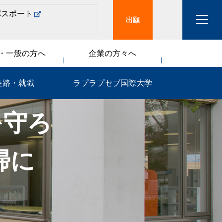
パスポート
出願
・一般の方へ
企業の方々へ
進路・就職
ラプラプセブ国際大学
を守ろ
掃に