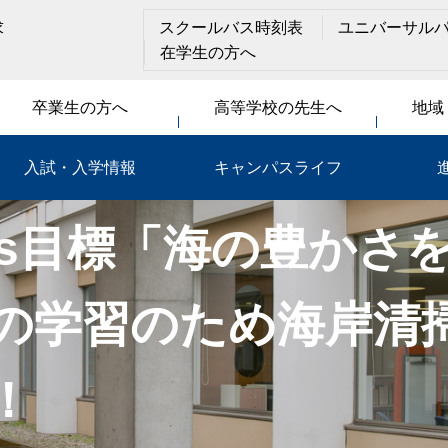
求
スクールバス時刻表
ユニバーサル
在学生の方へ
卒業生の方へ
高等学校の先生へ
地域
入試・入学情報
キャンパスライフ
Gs目標「海の豊かさ
の学習のため海岸清
！