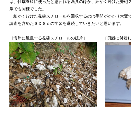
は、牡蠣養殖に使ったと思われる漁具のほか、細かく砕けた発砲
岸でも同様でした。
細かく砕けた発砲スチロールを回収するのは手間がかかり大変で
調査を含めたＳＤＧｓの学習を継続していきたいと思います。
［海岸に散乱する発砲スチロールの破片］ ［貝殻に付着し