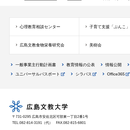
心理教育相談センター
子育て支援「ぶんこ」
広島文教食物栄養研究会
美樹会
一般事業主行動計画書
教育情報の公表
情報公開
ユニバーサルパスポート
シラバス
Office365
〒731-0295 広島市安佐北区可部東一丁目2番1号
TEL.082-814-3191（代）
FAX.082-815-6801