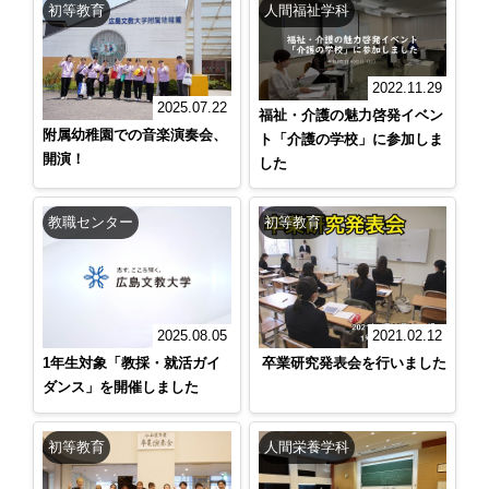
初等教育
人間福祉学科
2022.11.29
2025.07.22
福祉・介護の魅力啓発イベン
附属幼稚園での音楽演奏会、
ト「介護の学校」に参加しま
開演！
した
教職センター
初等教育
2021.02.12
2025.08.05
卒業研究発表会を行いました
1年生対象「教採・就活ガイ
ダンス」を開催しました
初等教育
人間栄養学科