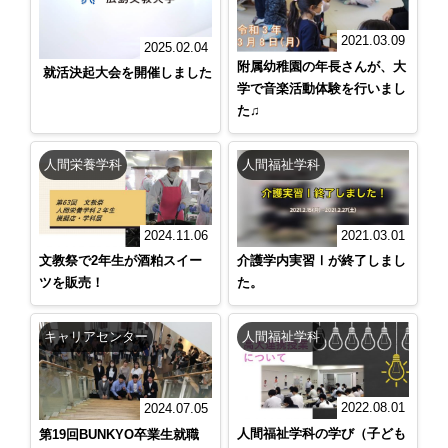
2021.03.09
2025.02.04
附属幼稚園の年長さんが、大
就活決起大会を開催しました
学で音楽活動体験を行いまし
た♫
人間栄養学科
人間福祉学科
2024.11.06
2021.03.01
文教祭で2年生が酒粕スイー
介護学内実習Ⅰが終了しまし
ツを販売！
た。
キャリアセンター
人間福祉学科
2022.08.01
2024.07.05
人間福祉学科の学び（子ども
第19回BUNKYO卒業生就職