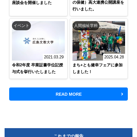
の保健）高大連携公開講座を
座談会を開催しました
行いました。
イベント
人間福祉学科
2025.04.28
2021.03.29
まち+とも健幸フェアに参加
令和2年度 卒業証書学位記授
しました！
与式を挙行いたしました
READ MORE
これまでの報告