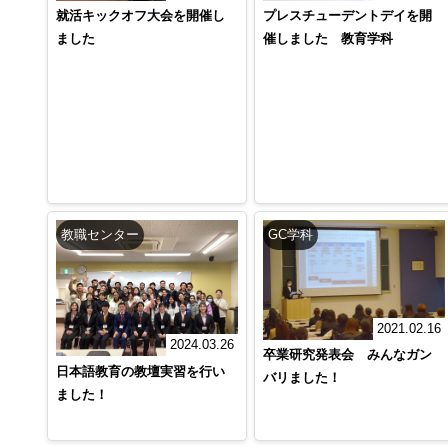
就活キックオフ大会を開催し
プレスチューデントデイを開
ました
催しました 教育学科
教職センター
GC学科
2021.02.16
2024.03.26
卒業研究発表会 みんなガン
日本語教育の教壇実習を行い
バリました！
ました！