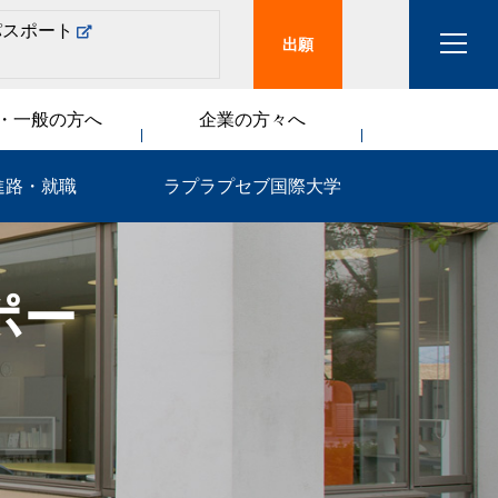
パスポート
出願
・一般の方へ
企業の方々へ
進路・就職
ラプラプセブ国際大学
ポー