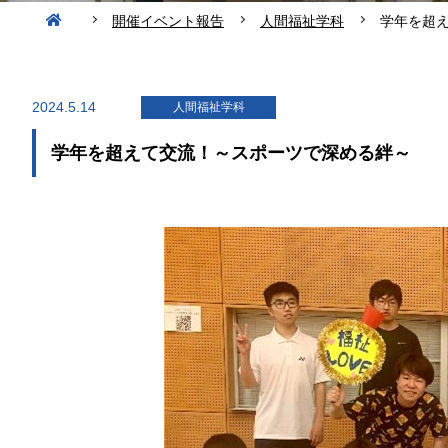
開催イベント報告
人間福祉学科
学年を超
2024.5.14
人間福祉学科
学年を超えて交流！～スポーツで深める絆～