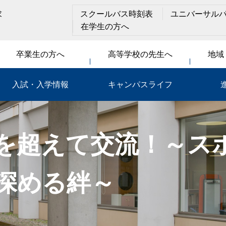
求
スクールバス時刻表
ユニバーサル
在学生の方へ
卒業生の方へ
高等学校の先生へ
地域
入試・入学情報
キャンパスライフ
を超えて交流！～ス
深める絆～