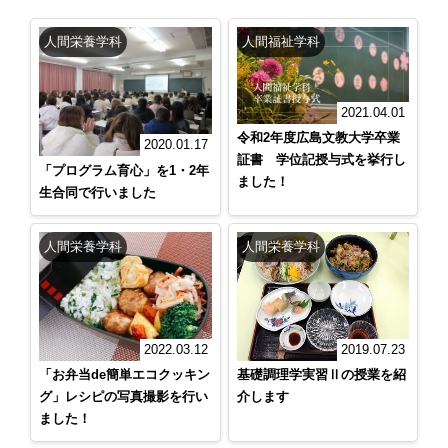
人間栄養学科
人間福祉学科
2021.04.01
令和2年度広島文教大学卒業
2020.01.17
証書 学位記授与式を挙行し
「プログラム育心」を1・2年
ました！
生合同で行いました
人間栄養学科
人間栄養学科
2022.03.12
2019.07.23
「お弁当de簡単エコクッキン
基礎調理学実習Ⅱの授業を紹
グ」レシピの写真撮影を行い
介します
ました！