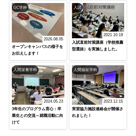
GC学科
入試
2021.10.19
2026.08.05
入試直前対策講座（学校推薦
オープンキャンパスの様子を
型選抜）を実施しました。
お伝えします！
人間栄養学科
人間福祉学科
2024.05.23
2023.12.15
3年生のプログラム育心：卒
実習協力施設連絡会が開催さ
業生との交流～就職活動に向
れました！
けて