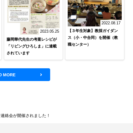
2022.08.17
【３年生対象】教採ガイダン
2023.05.25
ス（小・中合同）を開催（教
藤岡華代先生の考案レシピが
職センター）
「リビングひろしま」に連載
されています
D MORE
者連絡会が開催されました！