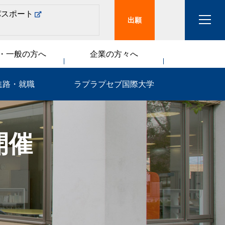
パスポート
出願
・一般の方へ
企業の方々へ
進路・就職
ラプラプセブ国際大学
開催