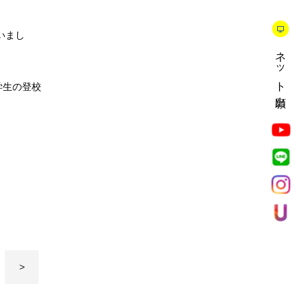
いまし
ネット出願
学生の登校
>