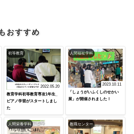
もおすすめ
初等教育
人間福祉学科
2023.10.11
2022.05.20
「しょうがいふくしのせかい
教育学科初等教育専攻1年生_
展」が開催されました！
ピアノ学習がスタートしまし
た
人間栄養学科
教職センター