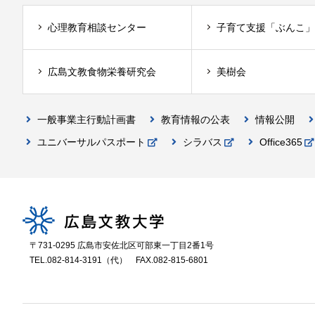
心理教育相談センター
子育て支援「ぶんこ」
広島文教食物栄養研究会
美樹会
一般事業主行動計画書
教育情報の公表
情報公開
ユニバーサルパスポート
シラバス
Office365
〒731-0295 広島市安佐北区可部東一丁目2番1号
TEL.082-814-3191（代）
FAX.082-815-6801