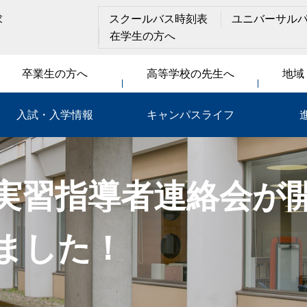
求
スクールバス時刻表
ユニバーサル
在学生の方へ
卒業生の方へ
高等学校の先生へ
地域
入試・入学情報
キャンパスライフ
実習指導者連絡会が
ました！