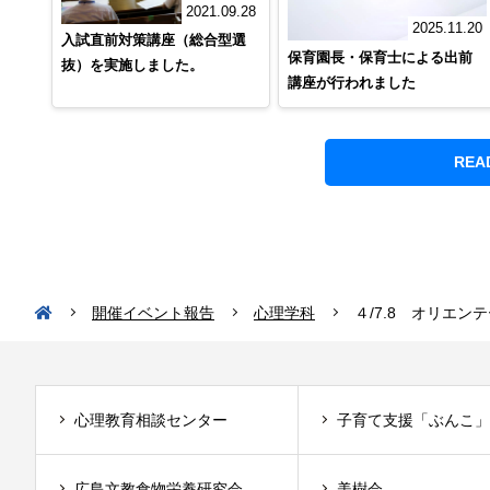
2021.09.28
2025.11.20
入試直前対策講座（総合型選
保育園長・保育士による出前
抜）を実施しました。
講座が行われました
REA
開催イベント報告
心理学科
４/7.8 オリエン
心理教育相談センター
子育て支援「ぶんこ」
広島文教食物栄養研究会
美樹会