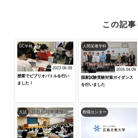
この記事
GC学科
人間栄養学科
2023.06.09
2026.04.09
授業でビブリオバトルを行い
国家試験受験対策ガイダンス
ました！
を行いました
入試
教職センター