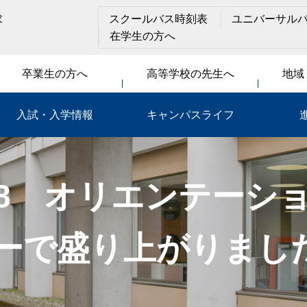
求
スクールバス時刻表
ユニバーサル
在学生の方へ
卒業生の方へ
高等学校の先生へ
地域
入試・入学情報
キャンパスライフ
7.8 オリエンテーシ
ーで盛り上がりました