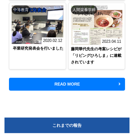
中等教育
人間栄養学科
2020.02.12
2023.04.11
卒業研究発表会を行いました
藤岡華代先生の考案レシピが
「リビングひろしま」に連載
されています
READ MORE
これまでの報告