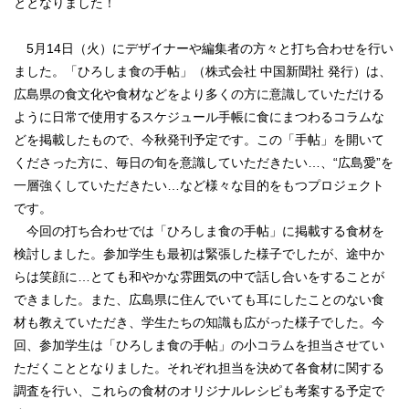
ととなりました！
5月14日（火）にデザイナーや編集者の方々と打ち合わせを行い
ました。「ひろしま食の手帖」（株式会社 中国新聞社 発行）は、
広島県の食文化や食材などをより多くの方に意識していただける
ように日常で使用するスケジュール手帳に食にまつわるコラムな
どを掲載したもので、今秋発刊予定です。この「手帖」を開いて
くださった方に、毎日の旬を意識していただきたい…、“広島愛”を
一層強くしていただきたい…など様々な目的をもつプロジェクト
です。
今回の打ち合わせでは「ひろしま食の手帖」に掲載する食材を
検討しました。参加学生も最初は緊張した様子でしたが、途中か
らは笑顔に…とても和やかな雰囲気の中で話し合いをすることが
できました。また、広島県に住んでいても耳にしたことのない食
材も教えていただき、学生たちの知識も広がった様子でした。今
回、参加学生は「ひろしま食の手帖」の小コラムを担当させてい
ただくこととなりました。それぞれ担当を決めて各食材に関する
調査を行い、これらの食材のオリジナルレシピも考案する予定で