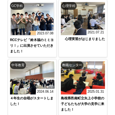
GC学科
心理学科
2021.07.21
2023.07.08
心理実習がはじまりました
RCCテレビ「鈴木福のミミヨ
リ！」に出演させていただき
ました！
中等教育
教職センター
2024.06.14
2025.01.31
４年生の合唱がスタートしま
島根県邑南町立矢上小学校の
した！
子どもたちが大学の見学に来
ました！