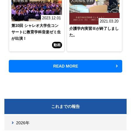
初等教育
人間福祉学科
2023.12.01
2021.03.20
第10回 シャレオ大学生コン
介護学内実習Ⅲが終了しまし
サートに教育学科音楽ゼミ生
た。
が出演！
動画
READ MORE
これまでの報告
2026年