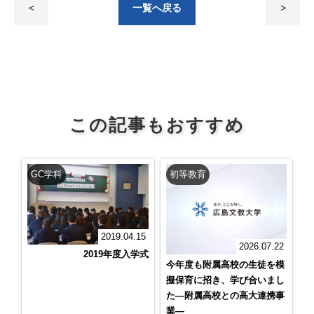
<
一覧へ戻る
>
この記事もおすすめ
GC学科
初等教育
2019.04.15
2026.07.22
2019年度入学式
今年度も附属高校の生徒を模
擬保育に招き、学び合いまし
た―附属高校との高大連携事
業―