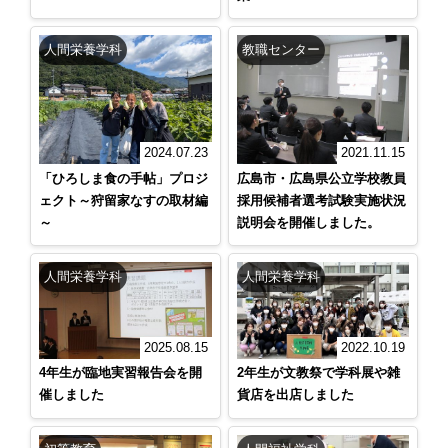
人間栄養学科
教職センター
2024.07.23
2021.11.15
「ひろしま食の手帖」プロジ
広島市・広島県公立学校教員
ェクト～狩留家なすの取材編
採用候補者選考試験実施状況
～
説明会を開催しました。
人間栄養学科
人間栄養学科
2025.08.15
2022.10.19
4年生が臨地実習報告会を開
2年生が文教祭で学科展や雑
催しました
貨店を出店しました