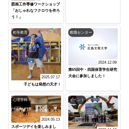
図画工作専修ワークショップ
「おしゃれなフクロウを作ろ
う！」
初等教育
教職センター
2024.12.09
第65回中・四国保育学生研究
大会に参加しました！
2025.07.17
子どもは発想の天才！
心理学科
イベント
2024.05.13
スポーツデイを楽しみまし