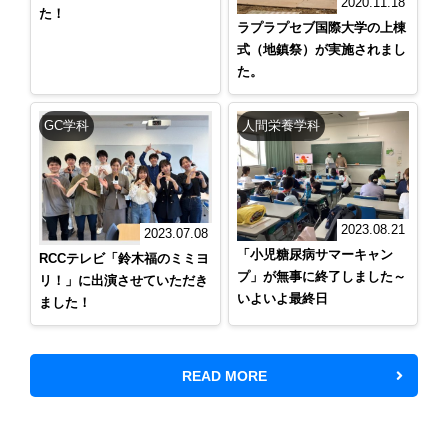
2020.11.18
た！
ラプラプセブ国際大学の上棟
式（地鎮祭）が実施されまし
た。
GC学科
人間栄養学科
2023.08.21
2023.07.08
「小児糖尿病サマーキャン
RCCテレビ「鈴木福のミミヨ
プ」が無事に終了しました～
リ！」に出演させていただき
いよいよ最終日
ました！
READ MORE