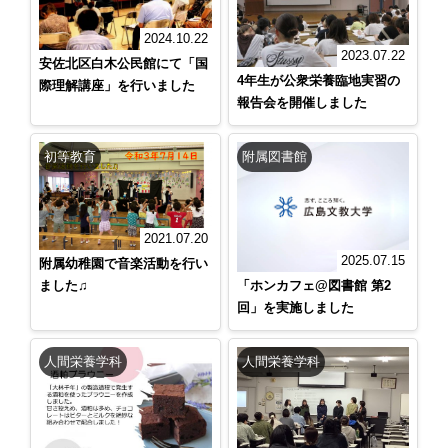
2024.10.22
2023.07.22
安佐北区白木公民館にて「国
4年生が公衆栄養臨地実習の
際理解講座」を行いました
報告会を開催しました
初等教育
附属図書館
2021.07.20
2025.07.15
附属幼稚園で音楽活動を行い
ました♫
「ホンカフェ@図書館 第2
回」を実施しました
人間栄養学科
人間栄養学科