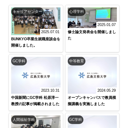
キャリアセンター
心理学科
2025.01.07
修士論文発表会を開催しまし
2025.07.01
た
BUNKYO卒業生就職座談会を
開催しました。
GC学科
中等教育
2023.10.31
2024.05.29
中国新聞にGC学科 松原淳一
オープンキャンパスで教員模
教授の記事が掲載されました
擬講義を実施しました
人間福祉学科
GC学科