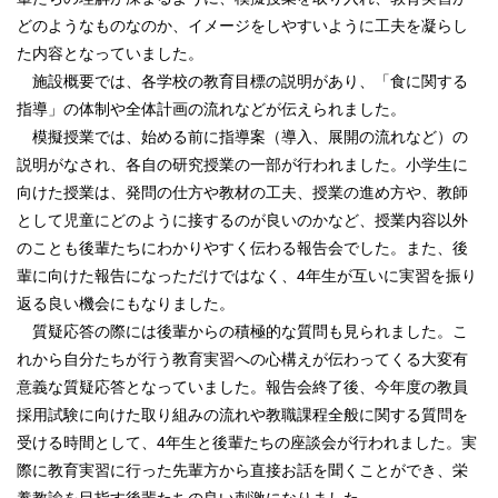
どのようなものなのか、イメージをしやすいように工夫を凝らし
た内容となっていました。
施設概要では、各学校の教育目標の説明があり、「食に関する
指導」の体制や全体計画の流れなどが伝えられました。
模擬授業では、始める前に指導案（導入、展開の流れなど）の
説明がなされ、各自の研究授業の一部が行われました。小学生に
向けた授業は、発問の仕方や教材の工夫、授業の進め方や、教師
として児童にどのように接するのが良いのかなど、授業内容以外
のことも後輩たちにわかりやすく伝わる報告会でした。また、後
輩に向けた報告になっただけではなく、4年生が互いに実習を振り
返る良い機会にもなりました。
質疑応答の際には後輩からの積極的な質問も見られました。こ
れから自分たちが行う教育実習への心構えが伝わってくる大変有
意義な質疑応答となっていました。報告会終了後、今年度の教員
採用試験に向けた取り組みの流れや教職課程全般に関する質問を
受ける時間として、4年生と後輩たちの座談会が行われました。実
際に教育実習に行った先輩方から直接お話を聞くことができ、栄