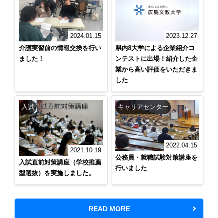
2024.01.15
2023.12.27
介護実習前の情報交換を行い
県内8大学による企業紹介コ
ました！
ンテストに出場！紹介した企
業から高い評価をいただきま
した
入試
キャリアセンター
2022.04.15
2021.10.19
公務員・就職試験対策講座を
入試直前対策講座（学校推薦
行いました
型選抜）を実施しました。
READ MORE