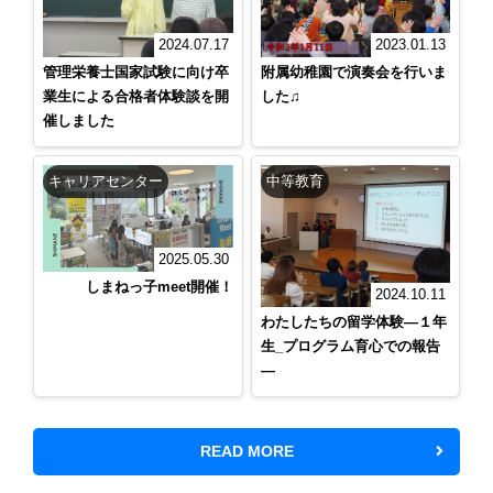
2024.07.17
2023.01.13
管理栄養士国家試験に向け卒
附属幼稚園で演奏会を行いま
業生による合格者体験談を開
した♫
催しました
キャリアセンター
中等教育
2025.05.30
しまねっ子meet開催！
2024.10.11
わたしたちの留学体験―１年
生_プログラム育心での報告
―
READ MORE