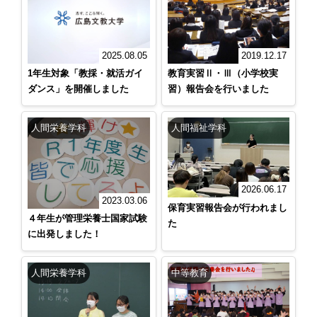
2019.12.17
2025.08.05
教育実習Ⅱ・Ⅲ（小学校実
1年生対象「教採・就活ガイ
習）報告会を行いました
ダンス」を開催しました
人間栄養学科
人間福祉学科
2026.06.17
2023.03.06
保育実習報告会が行われまし
４年生が管理栄養士国家試験
た
に出発しました！
人間栄養学科
中等教育