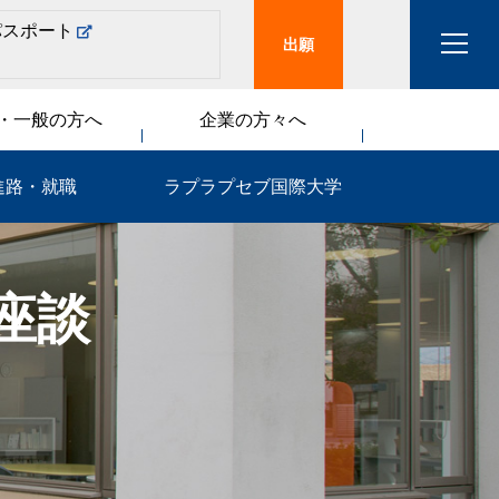
パスポート
出願
・一般の方へ
企業の方々へ
進路・就職
ラプラプセブ国際大学
座談