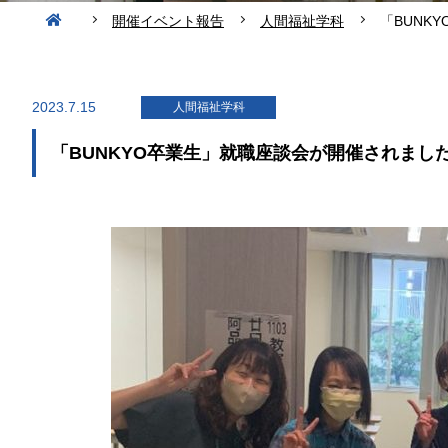
開催イベント報告
人間福祉学科
「BUNK
2023.7.15
人間福祉学科
「BUNKYO卒業生」就職座談会が開催されまし