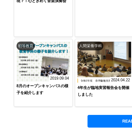
現？！心ときめく音楽演奏会
初等教育
人間栄養学科
2019.09.04
2024.04.22
8月のオープンキャンパスの様
4年生が臨地実習報告会を開催
子を紹介します
しました
REA