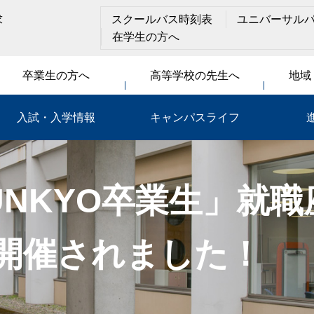
求
スクールバス時刻表
ユニバーサル
在学生の方へ
卒業生の方へ
高等学校の先生へ
地域
入試・入学情報
キャンパスライフ
UNKYO卒業生」就職
開催されました！