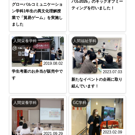
バル2026」のキックオフミー
グローバルコミュニケーショ
ティングを行いました！
ン学科1年生の異文化理解授
業で「貿易ゲーム」を実施し
ました
人間栄養学科
人間福祉学科
2019.08.02
学生考案のお弁当が販売中で
2023.07.03
す
新たなイベントの企画に取り
組んでいます！
人間栄養学科
GC学科
2023.02.09
2021.09.29