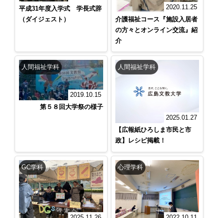
2020.11.25
平成31年度入学式 学長式辞
（ダイジェスト）
介護福祉コース『施設入居者
の方々とオンライン交流』紹
介
人間福祉学科
人間福祉学科
2019.10.15
第５８回大学祭の様子
2025.01.27
【広報紙ひろしま市民と市
政】レシピ掲載！
GC学科
心理学科
2025.11.26
2022.10.11