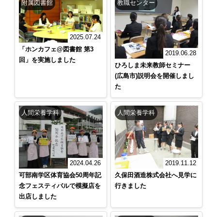
附属図書館
教職センター
2025.07.24
「ホンカフェ@図書館 第3
2019.06.28
回」を実施しました
ひろしま未来教師セミナー
(広島市)説明会を開催しまし
た
人間栄養学科
人間栄養学科
2024.04.26
2019.11.12
可部南学区体育協会50周年記
久保田酒造株式会社へ見学に
念フェスティバルで模擬店を
行きました
出店しました