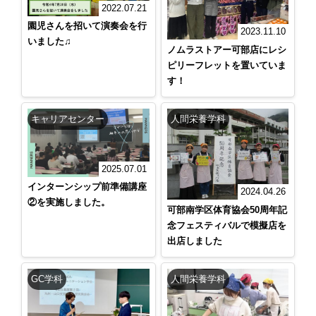
2022.07.21
園児さんを招いて演奏会を行
2023.11.10
いました♫
ノムラストアー可部店にレシ
ピリーフレットを置いていま
す！
キャリアセンター
人間栄養学科
2025.07.01
インターンシップ前準備講座
2024.04.26
②を実施しました。
可部南学区体育協会50周年記
念フェスティバルで模擬店を
出店しました
GC学科
人間栄養学科