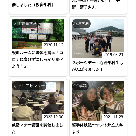
れた私の“生きがい”」 平
催しました（教育学科）
野 清子さん
人間栄養学科
心理学科
2020.11.12
献血ルームに媒体を掲示「コ
2019.05.29
ロナに負けずにしっかり食べ
スポーツデー 心理学科生も
よう！」
がんばりました！
キャリアセンター
GC学科
2023.12.06
2021.11.28
就活マナー講座を開催しまし
留学体験記〜ケント州立大学
た
より