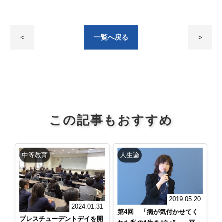
<
一覧へ戻る
>
この記事もおすすめ
中等教育
人生論
2019.05.20
2024.01.31
第4回 「病が気付かせてく
プレスチューデントデイを開