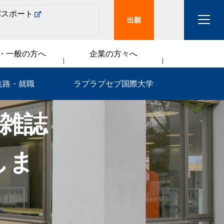
パスポート
出願
・一般の方へ
企業の方々へ
進路・就職
ラプラプセブ国際大学
、雑誌
しま