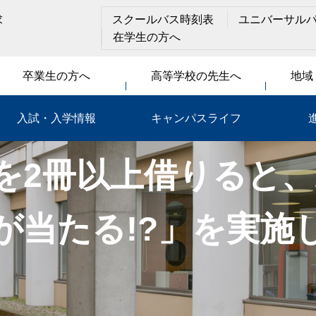
求
スクールバス時刻表
ユニバーサル
在学生の方へ
卒業生の方へ
高等学校の先生へ
地域
入試・入学情報
キャンパスライフ
を2冊以上借りると
が当たる!?」を実施