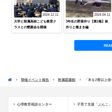
2024.12.11
2024.04.11
大学と附属高校こども教育ク
3年生の野菜作り【第1報】畝
ラスとの懇親会を開催
作りと種まき編
REA
開催イベント報告
附属図書館
「本を2冊以上借
心理教育相談センター
子育て支援「ぶんこ」