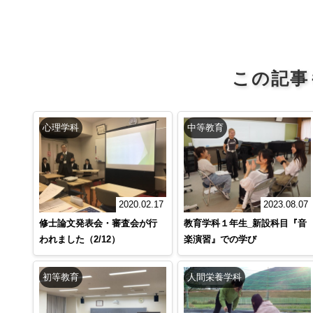
この記事
心理学科
中等教育
2023.08.07
2020.02.17
教育学科１年生_新設科目『音
修士論文発表会・審査会が行
楽演習』での学び
われました（2/12）
初等教育
人間栄養学科