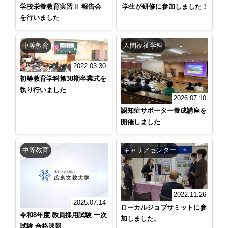
学校栄養教育実習Ⅱ 報告会
学生が研修に参加しました！
を行いました
中等教育
人間福祉学科
2022.03.30
初等教育学科第38期卒業式を
執り行いました
2026.07.10
認知症サポーター養成講座を
開催しました
中等教育
キャリアセンター
2022.11.26
2025.07.14
ローカルジョブサミットに参
令和8年度 教員採用試験 一次
加しました。
試験 合格速報