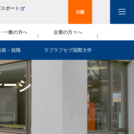
パスポート
出願
・一般の方へ
企業の方々へ
進路・就職
ラプラプセブ国際大学
テーシ