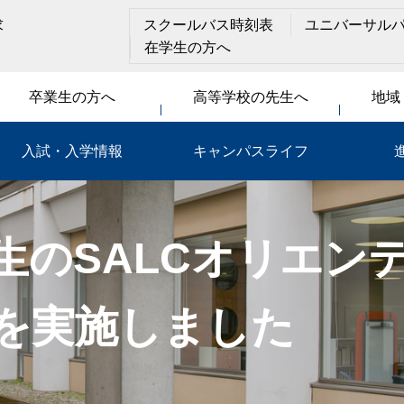
求
スクールバス時刻表
ユニバーサル
在学生の方へ
卒業生の方へ
高等学校の先生へ
地域
入試・入学情報
キャンパスライフ
生のSALCオリエン
を実施しました