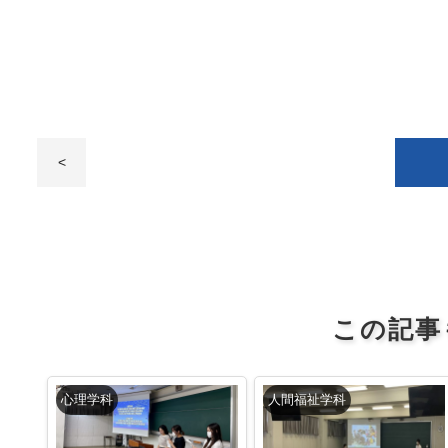
<
この記事
心理学科
人間福祉学科