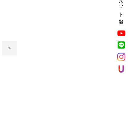
ネット出願
>