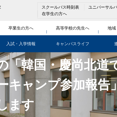
求
スクールバス時刻表
ユニバーサル
在学生の方へ
卒業生の方へ
高等学校の先生へ
地域
入試・入学情報
キャンパスライフ
の「韓国・慶尚北道
ーキャンプ参加報告
します