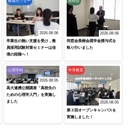
教職センター
美樹会
2026.08.06
2026.08.06
卒業生の熱い支援を受け，教
同窓会美樹会奨学金授与式を
員採用試験対策セミナーは佳
執り行いました
境の段階へ！
心理学科
中等教育
2026.08.05
高大連携公開講座「高校生の
ための心理学入門」を実施し
ました
2026.08.05
第３回オープンキャンパスを
実施しました！