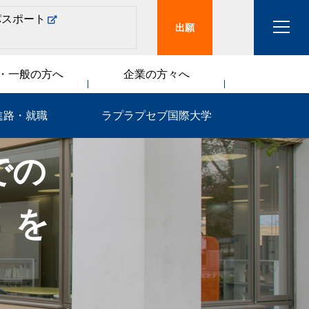
パスポート
出願
・一般の方へ
企業の方々へ
進路・就職
ラプラプセブ国際大学
での
」を