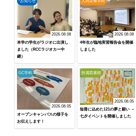
*お知らせ
人間栄養学科
2026.08.08
2026.08.08
本学の学生がラジオに出演し
4年生が臨地実習報告会を開催
ました（RCCラジオカー中
しました
継）
GC学科
附属図書館
2026.08.05
2026.08.05
短冊に込めた121の夢と願い －
オープンキャンパスの様子を
七夕イベントを開催しました
お伝えします！