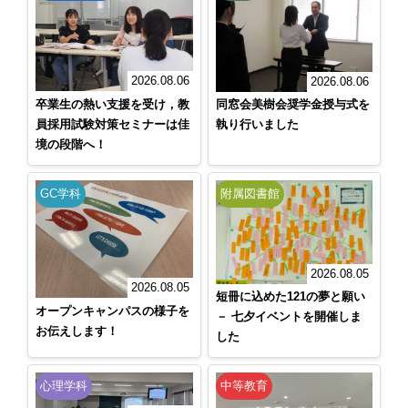
2026.08.06
2026.08.06
卒業生の熱い支援を受け，教
同窓会美樹会奨学金授与式を
員採用試験対策セミナーは佳
執り行いました
境の段階へ！
GC学科
附属図書館
2026.08.05
2026.08.05
短冊に込めた121の夢と願い
オープンキャンパスの様子を
－ 七夕イベントを開催しま
お伝えします！
した
心理学科
中等教育