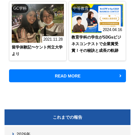
GC学科
中等教育
2024.04.16
教育学科の学生がSDGsビジ
2021.11.28
ネスコンテストで企業賞受
留学体験記〜ケント州立大学
賞！その秘訣と成長の軌跡
より
READ MORE
これまでの報告
2026年