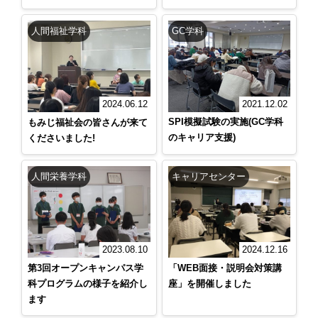
人間福祉学科
GC学科
2021.12.02
2024.06.12
SPI模擬試験の実施(GC学科
もみじ福祉会の皆さんが来て
のキャリア支援)
くださいました!
人間栄養学科
キャリアセンター
2023.08.10
2024.12.16
第3回オープンキャンパス学
「WEB面接・説明会対策講
科プログラムの様子を紹介し
座」を開催しました
ます