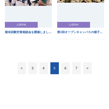
心理学科
心理学科
期末試験対策相談会を開催しました！
第3回オープンキャンパスの様子をお伝えします！
<
3
4
5
6
7
>