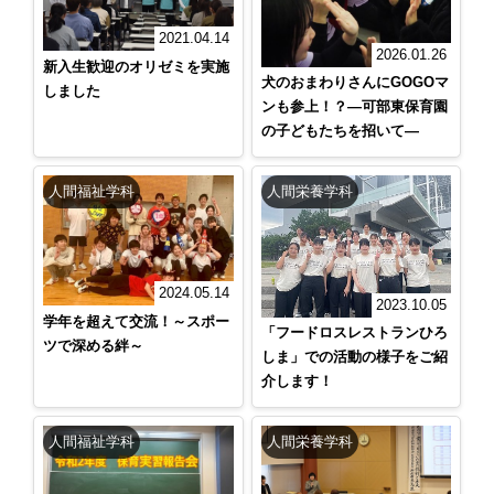
2021.04.14
2026.01.26
新入生歓迎のオリゼミを実施
犬のおまわりさんにGOGOマ
しました
ンも参上！？―可部東保育園
の子どもたちを招いて―
人間福祉学科
人間栄養学科
2024.05.14
2023.10.05
学年を超えて交流！～スポー
「フードロスレストランひろ
ツで深める絆～
しま」での活動の様子をご紹
介します！
人間福祉学科
人間栄養学科