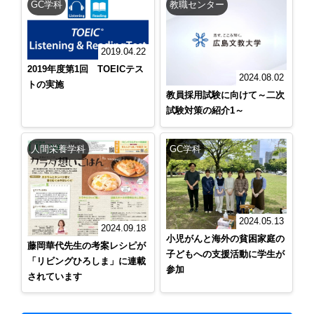
GC学科
教職センター
2019.04.22
2019年度第1回 TOEICテス
2024.08.02
トの実施
教員採用試験に向けて～二次
試験対策の紹介1～
人間栄養学科
GC学科
2024.05.13
2024.09.18
小児がんと海外の貧困家庭の
藤岡華代先生の考案レシピが
子どもへの支援活動に学生が
「リビングひろしま」に連載
参加
されています