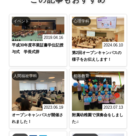
イベント
心理学科
2019.04.16
平成30年度卒業証書学位記授
2024.06.10
与式 学長式辞
第2回オープンキャンパスの
様子をお伝えします！
人間福祉学科
初等教育
2023.06.19
2023.07.13
オープンキャンパスが開催さ
附属幼稚園で演奏会をしまし
れました！
た♫