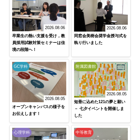
2026.08.06
2026.08.06
卒業生の熱い支援を受け，教
同窓会美樹会奨学金授与式を
員採用試験対策セミナーは佳
執り行いました
境の段階へ！
GC学科
附属図書館
2026.08.05
2026.08.05
短冊に込めた121の夢と願い
オープンキャンパスの様子を
－ 七夕イベントを開催しま
お伝えします！
した
心理学科
中等教育