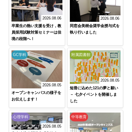
2026.08.06
2026.08.06
卒業生の熱い支援を受け，教
同窓会美樹会奨学金授与式を
員採用試験対策セミナーは佳
執り行いました
境の段階へ！
GC学科
附属図書館
2026.08.05
2026.08.05
短冊に込めた121の夢と願い
オープンキャンパスの様子を
－ 七夕イベントを開催しま
お伝えします！
した
心理学科
中等教育
2026.08.05