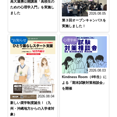
高大連携公開講座「高校生の
ための心理学入門」を実施し
ました
2026.08.05
第３回オープンキャンパスを
実施しました！
*お知らせ
心理学科
2026.08.03
Kindness Room（4年生）に
よる「期末試験対策相談会」
を開催
2026.08.04
新しい奨学制度誕生！（九
州・沖縄地方からの入学者対
象）