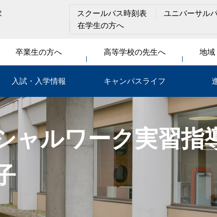
求
スクールバス時刻表
ユニバーサル
在学生の方へ
卒業生の方へ
高等学校の先生へ
地域
入試・入学情報
キャンパスライフ
シャルワーク実習指
子