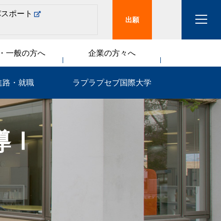
パスポート
出願
・一般の方へ
企業の方々へ
進路・就職
ラプラプセブ国際大学
導Ⅰ