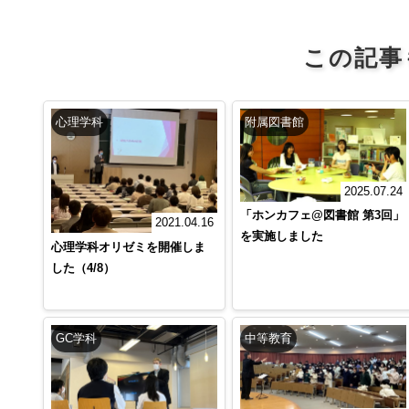
この記事
心理学科
附属図書館
2025.07.24
「ホンカフェ@図書館 第3回」
2021.04.16
を実施しました
心理学科オリゼミを開催しま
した（4/8）
GC学科
中等教育