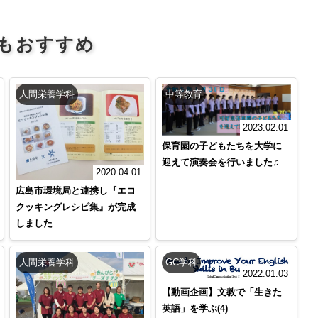
もおすすめ
人間栄養学科
中等教育
2023.02.01
保育園の子どもたちを大学に
迎えて演奏会を行いました♫
2020.04.01
広島市環境局と連携し『エコ
クッキングレシピ集』が完成
しました
人間栄養学科
GC学科
2022.01.03
【動画企画】文教で「生きた
英語」を学ぶ(4)