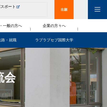
パスポート
出願
・一般の方へ
企業の方々へ
進路・就職
ラプラプセブ国際大学
流会