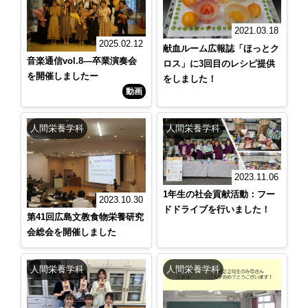
2021.03.18
2025.02.12
献血ルーム広報誌「ほっとク
音楽通信vol.8―卒業演奏会
ロス」に3回目のレシピ提供
を開催しましたー
をしました！
動画
人間栄養学科
人間栄養学科
2023.11.06
1年生の社会貢献活動：フー
2023.10.30
ドドライブを行いました！
第41回広島文教食物栄養研究
会総会を開催しました
人間栄養学科
人間栄養学科