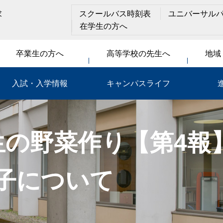
求
スクールバス時刻表
ユニバーサル
在学生の方へ
卒業生の方へ
高等学校の先生へ
地域
入試・入学情報
キャンパスライフ
生の野菜作り【第4報
子について