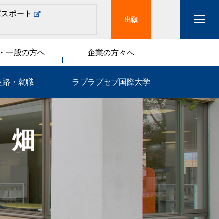
パスポート
出願
・一般の方へ
企業の方々へ
進路・就職
ラプラプセブ国際大学
】畑