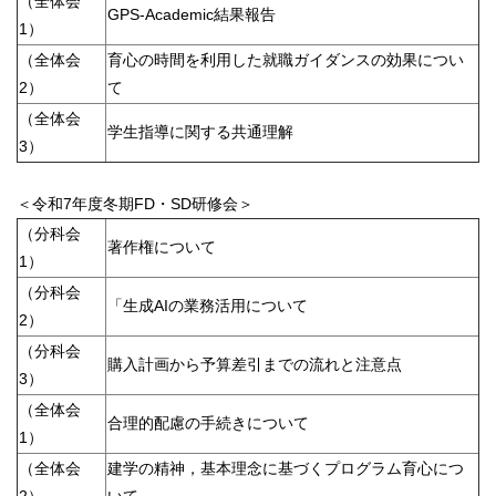
（全体会
GPS-Academic結果報告
1）
（全体会
育心の時間を利用した就職ガイダンスの効果につい
2）
て
（全体会
学生指導に関する共通理解
3）
＜令和7年度冬期FD・SD研修会＞
（分科会
著作権について
1）
（分科会
「生成AIの業務活用について
2）
（分科会
購入計画から予算差引までの流れと注意点
3）
（全体会
合理的配慮の手続きについて
1）
（全体会
建学の精神，基本理念に基づくプログラム育心につ
2）
いて