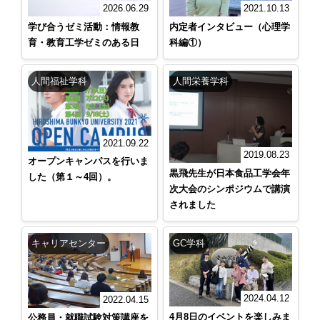
2021.10.13
2026.06.29
内定者インタビュー（心理学
学び合うゼミ活動：情報教
科編①）
育・教育工学ゼミのある日
人間福祉学科
人間栄養学科
2021.09.22
2019.08.23
オープンキャンパスを行いま
黒飛先生が日本食品工学会年
した（第１～4回）。
次大会のシンポジウムで講演
されました
キャリアセンター
GC学科
2024.04.12
2022.04.15
4月8日のイベントを楽しみま
公務員・就職試験対策講座を