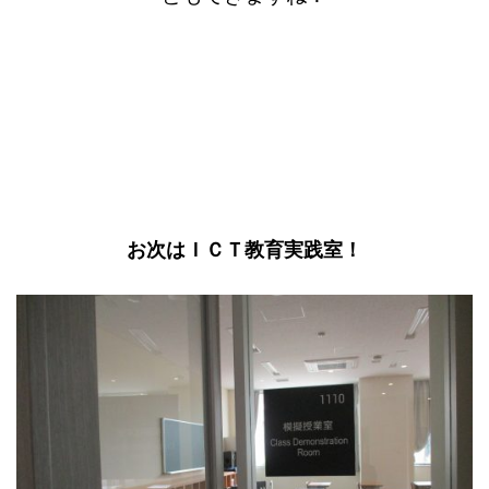
お次はＩＣＴ教育実践室！