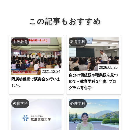
この記事もおすすめ
中等教育
教育学科
2026.05.25
2021.12.24
自分の価値観や職業観を見つ
附属幼稚園で演奏会を行いま
めて－教育学科３年生_プロ
した♫
グラム育心②－
教育学科
心理学科