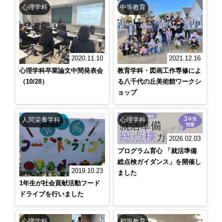
心理学科
中等教育
2021.12.16
2020.11.10
教育学科・図画工作専修によ
心理学科卒業論文中間発表会
る八千代の丘美術館ワークシ
（10/28）
ョップ
人間栄養学科
心理学科
2026.02.03
プログラム育心 「就活準備
総点検ガイダンス」を開催し
2019.10.23
ました
1年生が社会貢献活動フード
ドライブを行いました
心理学科
初等教育