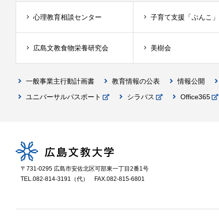
心理教育相談センター
子育て支援「ぶんこ」
広島文教食物栄養研究会
美樹会
一般事業主行動計画書
教育情報の公表
情報公開
ユニバーサルパスポート
シラバス
Office365
〒731-0295 広島市安佐北区可部東一丁目2番1号
TEL.082-814-3191（代）
FAX.082-815-6801