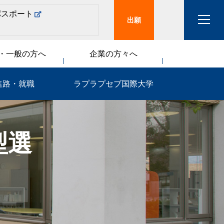
パスポート
出願
・一般の方へ
企業の方々へ
進路・就職
ラプラプセブ国際大学
型選