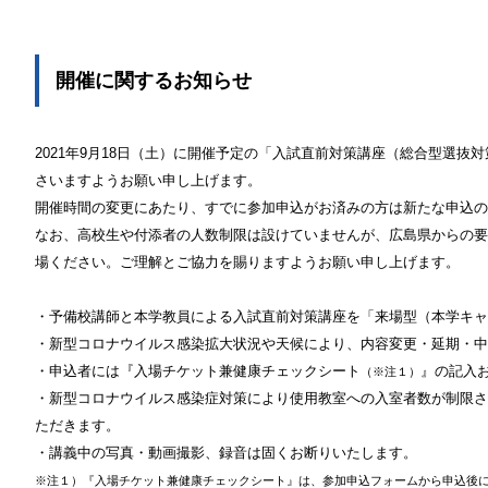
開催に関するお知らせ
2021年9月18日（土）に開催予定の「入試直前対策講座（総合型選抜
さいますようお願い申し上げます。
開催時間の変更にあたり、すでに参加申込がお済みの方は新たな申込の
なお、高校生や付添者の人数制限は設けていませんが、広島県からの要
場ください。ご理解とご協力を賜りますようお願い申し上げます。
・予備校講師と本学教員による入試直前対策講座を「来場型（本学キャ
・新型コロナウイルス感染拡大状況や天候により、内容変更・延期・中
・申込者には『入場チケット兼健康チェックシート
』の記入
（※注１）
・新型コロナウイルス感染症対策により使用教室への入室者数が制限さ
ただきます。
・講義中の写真・動画撮影、録音は固くお断りいたします。
※注１）『入場チケット兼健康チェックシート』は、参加申込フォームから申込後