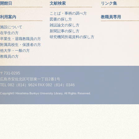
開館日
文献検索
リンク集
ことば・事柄の調べ方
利用案内
教職員専用
図書の探し方
雑誌論文の探し方
施設について
新聞記事の探し方
在学生の方
研究機関所蔵資料の探し方
卒業生・退職教職員の方
附属高校生・保護者の方
他大学・一般の方
教職員の方
〒731-0295
広島市安佐北区可部東一丁目2番1号
TEL 082（814）9624 FAX 082（814）0346
Copyright© Hiroshima Bunkyo University Library, All Rights Reserved.